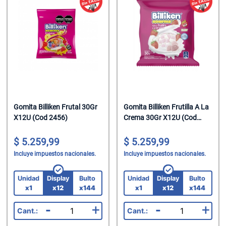
Helados
Suavizante P
Jabon Tocado
Chupetin Mast
Leche
Trapos/Rejilla
Maquillaje
Chupetin Polv
Leche Chocol
Velas
Oleo Calcareo
Chupetin Rell
Leche En Polv
Pañales
Combos
Legumbres
Pañuelos
Cremas Golos
Mate Cocido
Perfumes
Gomas
Gomita Billiken Frutal 30Gr
Gomita Billiken Frutilla A La
X12U (Cod 2456)
Crema 30Gr X12U (Cod
Mermeladas
Perfumes/Fra
Gomas En Dis
2457)
5.259,99
5.259,99
Polenta
Preservativos
Gomas En Disp
Incluye impuestos nacionales.
Incluye impuestos nacionales.
Pure De Toma
Protectores T
Gomas Rollo
Unidad
Display
Bulto
Unidad
Display
Bulto
Ramen
Shampoo
Halloween
x1
x12
x144
x1
x12
x144
-
+
-
+
Sal
Spray Fijador
Helados Seco