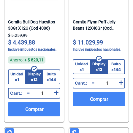
Gomita Bull Dog Huesitos
Gomita Flynn Paff Jelly
30Gr X12U (Cod 4006)
Beans 12X40Gr (Cod
151654)
5.259,99
4.439,88
11.029,99
Incluye impuestos nacionales.
Incluye impuestos nacionales.
Ahorro:
+
820,11
Unidad
Display
Bulto
x1
x12
x144
Unidad
Display
Bulto
x1
x12
x144
-
+
-
+
Comprar
Comprar