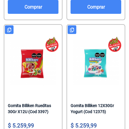
Salsas De To
Talco
Malvaviscos
Comprar
Comprar
Te Clasicos
Toallitas Antib
Mentitas
Te Saborizado
Toallitas Desm
Pastillas
Vinagre
Toallitas Fem
Pastillas Con
Yerbas
Toallitas Hum
Productos Reg
Tratamientos 
Regaliz
Tratamientos 
Turrones De 
Gomita Billiken Rueditas
Gomita Billiken 12X30Gr
30Gr X12U (Cod 3397)
Yogurt (Cod 12375)
5.259,99
5.259,99