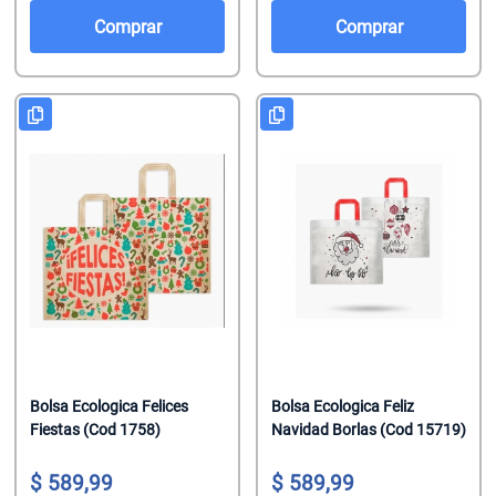
Salsas De To
Talco
Malvaviscos
Comprar
Comprar
Te Clasicos
Toallitas Antib
Mentitas
Te Saborizado
Toallitas Desm
Pastillas
Vinagre
Toallitas Fem
Pastillas Con
Yerbas
Toallitas Hum
Productos Reg
Tratamientos 
Regaliz
Tratamientos 
Turrones De 
Bolsa Ecologica Felices
Bolsa Ecologica Feliz
Fiestas (Cod 1758)
Navidad Borlas (Cod 15719)
589,99
589,99