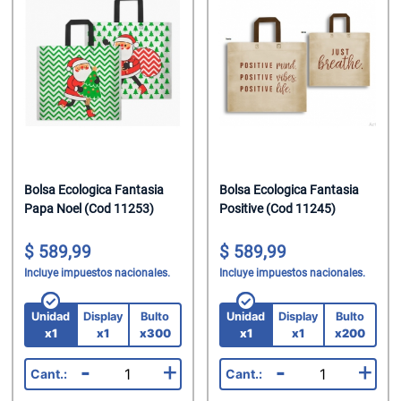
Helados
Suavizante P
Jabon Tocado
Chupetin Mast
Leche
Trapos/Rejilla
Maquillaje
Chupetin Polv
Leche Chocol
Velas
Oleo Calcareo
Chupetin Rell
Leche En Polv
Pañales
Combos
Legumbres
Pañuelos
Cremas Golos
Mate Cocido
Perfumes
Gomas
Bolsa Ecologica Fantasia
Bolsa Ecologica Fantasia
Papa Noel (Cod 11253)
Positive (Cod 11245)
Mermeladas
Perfumes/Fra
Gomas En Dis
589,99
589,99
Polenta
Preservativos
Gomas En Disp
Incluye impuestos nacionales.
Incluye impuestos nacionales.
Pure De Toma
Protectores T
Gomas Rollo
Unidad
Display
Bulto
Unidad
Display
Bulto
Ramen
Shampoo
Halloween
x1
x1
x300
x1
x1
x200
-
+
-
+
Sal
Spray Fijador
Helados Seco