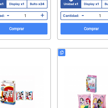
d
x1
Display
x1
Bulto
x24
Unidad
x1
Display
x1
Bu
-
+
-
Comprar
Comprar