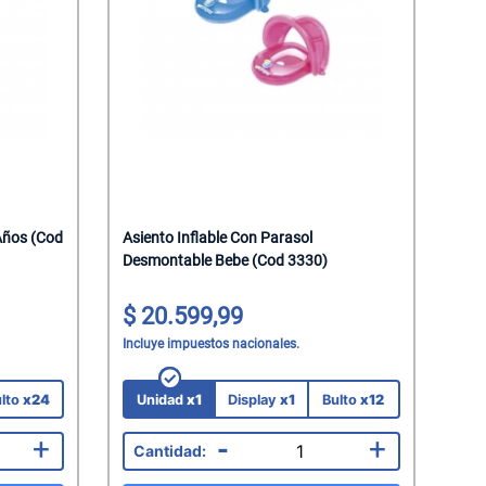
Años (Cod
Asiento Inflable Con Parasol
Desmontable Bebe (Cod 3330)
20.599,99
Incluye impuestos nacionales.
lto
x24
Unidad
x1
Display
x1
Bulto
x12
+
-
+