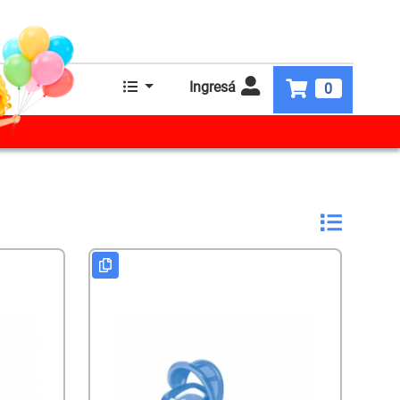
Ingresá
0