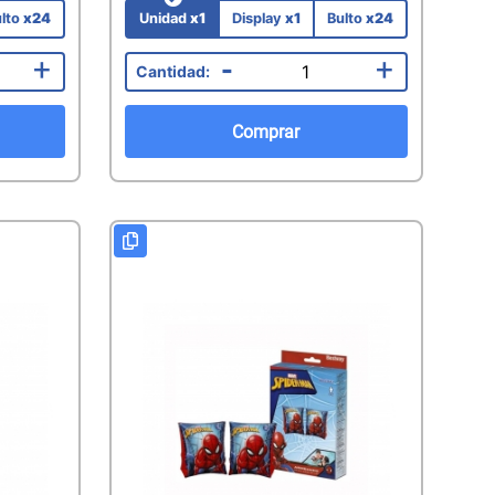
lto
x24
Unidad
x1
Display
x1
Bulto
x24
+
-
+
Comprar