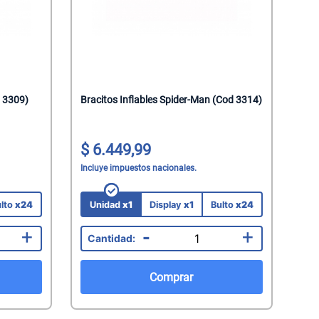
d 3309)
Bracitos Inflables Spider-Man (Cod 3314)
6.449,99
Incluye impuestos nacionales.
lto
x24
Unidad
x1
Display
x1
Bulto
x24
+
-
+
Comprar