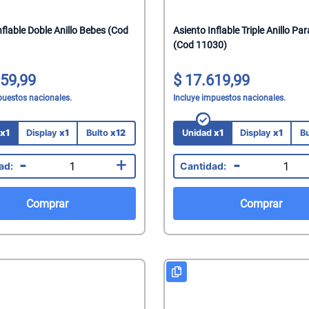
mate
nflable Doble Anillo Bebes (Cod
Asiento Inflable Triple Anillo Pa
acteriales
(Cod 11030)
s
aquillantes
59,99
17.619,99
eninas/Protectores
 Juguetes
puestos nacionales.
Incluye impuestos nacionales.
edas
ionales
d
x1
Display
x1
Bulto
x12
Unidad
x1
Display
x1
B
Capilares
-
+
-
Faciales
Mani
Comprar
Comprar