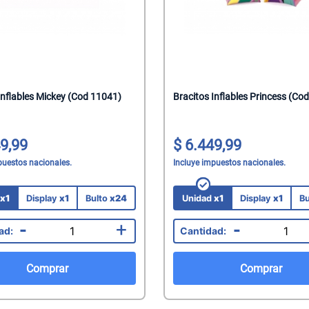
Inflables Mickey (Cod 11041)
Bracitos Inflables Princess (Co
9,99
6.449,99
puestos nacionales.
Incluye impuestos nacionales.
d
x1
Display
x1
Bulto
x24
Unidad
x1
Display
x1
Bu
-
+
-
Comprar
Comprar