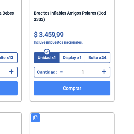
ra Bebes
Bracitos Inflables Amigos Polares (Cod
3333)
3.459,99
Incluye impuestos nacionales.
ulto
x12
Unidad
x1
Display
x1
Bulto
x24
+
-
+
Comprar