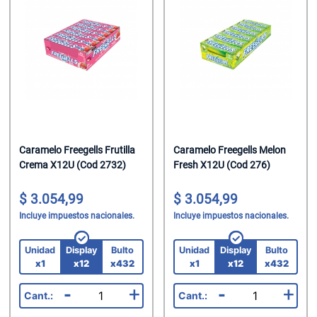
Helados
Suavizante P
Jabon Tocado
Chupetin Mast
Leche
Trapos/Rejilla
Maquillaje
Chupetin Polv
Leche Chocol
Velas
Oleo Calcareo
Chupetin Rell
Leche En Polv
Pañales
Combos
Legumbres
Pañuelos
Cremas Golos
Mate Cocido
Perfumes
Gomas
Caramelo Freegells Frutilla
Caramelo Freegells Melon
Crema X12U (Cod 2732)
Fresh X12U (Cod 276)
Mermeladas
Perfumes/Fra
Gomas En Dis
3.054,99
3.054,99
Polenta
Preservativos
Gomas En Disp
Incluye impuestos nacionales.
Incluye impuestos nacionales.
Pure De Toma
Protectores T
Gomas Rollo
Unidad
Display
Bulto
Unidad
Display
Bulto
Ramen
Shampoo
Halloween
x1
x12
x432
x1
x12
x432
-
+
-
+
Sal
Spray Fijador
Helados Seco