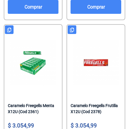
Salsas De To
Talco
Malvaviscos
Comprar
Comprar
Te Clasicos
Toallitas Antib
Mentitas
Te Saborizado
Toallitas Desm
Pastillas
Vinagre
Toallitas Fem
Pastillas Con
Yerbas
Toallitas Hum
Productos Reg
Tratamientos 
Regaliz
Tratamientos 
Turrones De 
Caramelo Freegells Menta
Caramelo Freegells Frutilla
X12U (Cod 2361)
X12U (Cod 2378)
3.054,99
3.054,99