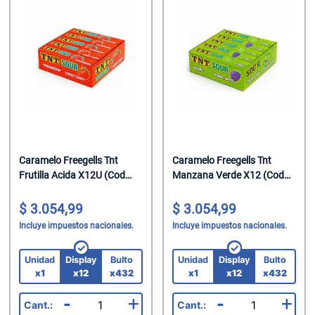
Caramelo Freegells Tnt
Caramelo Freegells Tnt
Frutilla Acida X12U (Cod
Manzana Verde X12 (Cod
2378)
14122)
3.054,99
3.054,99
Incluye impuestos nacionales.
Incluye impuestos nacionales.
Unidad
Display
Bulto
Unidad
Display
Bulto
x1
x12
x432
x1
x12
x432
-
+
-
+