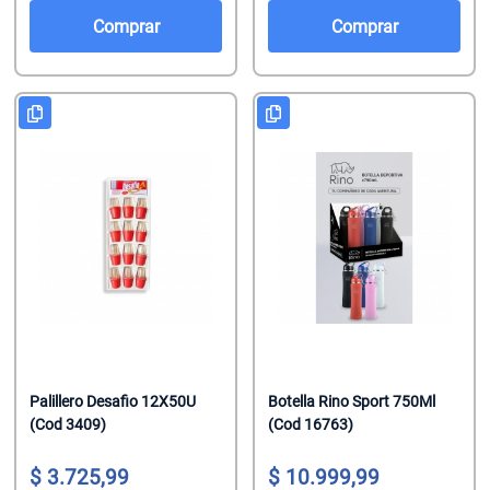
Salsas De To
Talco
Malvaviscos
Comprar
Comprar
Te Clasicos
Toallitas Antib
Mentitas
Te Saborizado
Toallitas Desm
Pastillas
Vinagre
Toallitas Fem
Pastillas Con
Yerbas
Toallitas Hum
Productos Reg
Tratamientos 
Regaliz
Tratamientos 
Turrones De 
Palillero Desafio 12X50U
Botella Rino Sport 750Ml
(Cod 3409)
(Cod 16763)
3.725,99
10.999,99