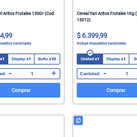
mate
i Aritos Frutales 130Gr (Cod
Cereal Yari Aritos Frutales 1Kg 
acteriales
15012)
s
aquillantes
4,99
6.399,99
eninas/Protectores
 Juguetes
puestos nacionales.
Incluye impuestos nacionales.
edas
ionales
d
x1
Display
x1
Bulto
x10
Unidad
x1
Display
x1
B
Capilares
-
+
-
Faciales
Mani
Comprar
Comprar