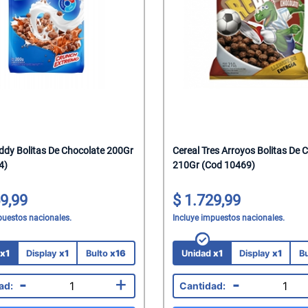
s
z Natural
Tacc
al
pagnes
alantes
elar
ks Salados
hocolate
sticables
Saborizadas
das
lenos
lenos
a
einar
ocolate
he
atero
Corporal
presas
tados
ddy Bolitas De Chocolate 200Gr
Cereal Tres Arroyos Bolitas De 
4)
210Gr (Cod 10469)
itar
colate
dos
roz
hocolate
os
roz
9,99
1.729,99
puestos nacionales.
Incluye impuestos nacionales.
s
as
Mani
rroz
co
eposteria
Chicle
d
x1
Display
x1
Bulto
x16
Unidad
x1
Display
x1
B
-
+
-
na
 Para Bebes
 Juguetes