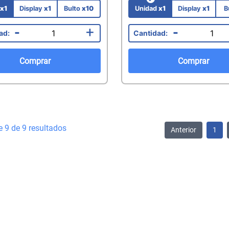
d
x1
Display
x1
Bulto
x10
Unidad
x1
Display
x1
B
-
+
-
Comprar
Comprar
e 9 de 9 resultados
Anterior
1