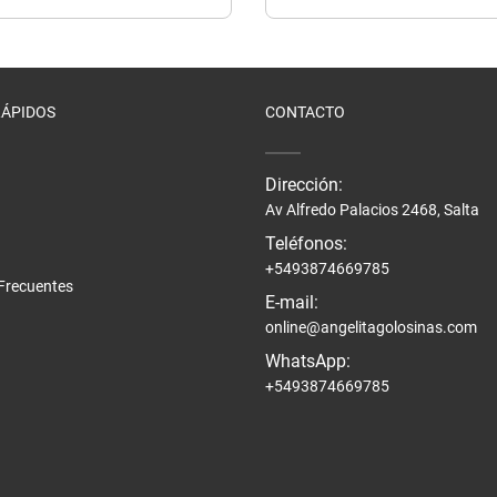
RÁPIDOS
CONTACTO
Dirección:
Av Alfredo Palacios 2468, Salta
Teléfonos:
+5493874669785
Frecuentes
E-mail:
online@angelitagolosinas.com
WhatsApp:
+5493874669785