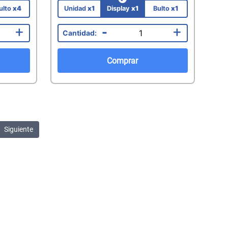
ulto
x4
Unidad
x1
Display
x1
Bulto
x1
+
-
+
Comprar
Siguiente