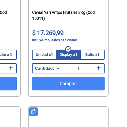
(Cod
Cereal Yari Aritos Frutales 3Kg (Cod
15011)
17.269,99
Incluye impuestos nacionales.
ulto
x4
Unidad
x1
Display
x1
Bulto
x1
+
-
+
Comprar