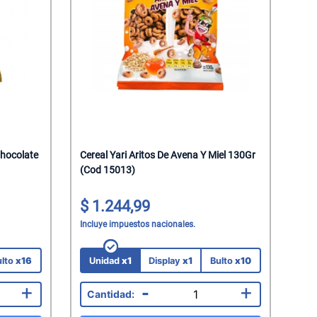
Chocolate
Cereal Yari Aritos De Avena Y Miel 130Gr
(Cod 15013)
1.244,99
Incluye impuestos nacionales.
ulto
x16
Unidad
x1
Display
x1
Bulto
x10
+
-
+