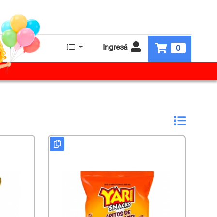
Ingresá
0