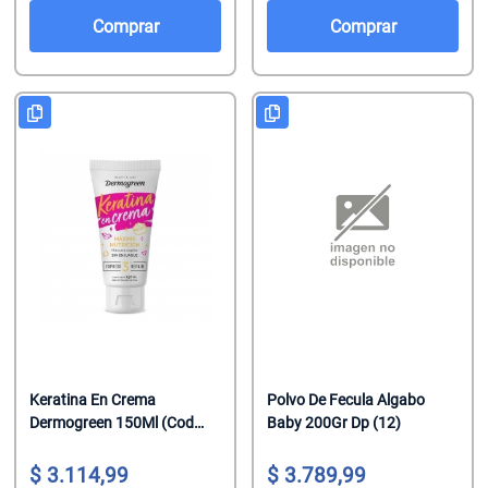
Salsas De To
Talco
Malvaviscos
Comprar
Comprar
Te Clasicos
Toallitas Antib
Mentitas
Te Saborizado
Toallitas Desm
Pastillas
Vinagre
Toallitas Fem
Pastillas Con
Yerbas
Toallitas Hum
Productos Reg
Tratamientos 
Regaliz
Tratamientos 
Turrones De 
Keratina En Crema
Polvo De Fecula Algabo
Dermogreen 150Ml (Cod
Baby 200Gr Dp (12)
14943)
3.114,99
3.789,99