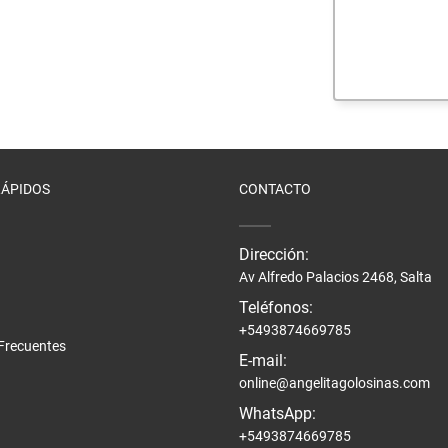
mate
acteriales
s
aquillantes
eninas/Protectores
 Juguetes
edas
ionales
RÁPIDOS
CONTACTO
Capilares
Faciales
Mani
Dirección:
Av Alfredo Palacios 2468, Salta
Teléfonos:
+5493874669785
Frecuentes
E-mail:
online@angelitagolosinas.com
WhatsApp:
+5493874669785