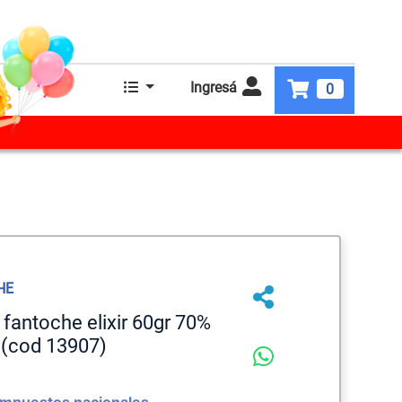
Ingresá
0
HE
r fantoche elixir 60gr 70%
 (cod 13907)