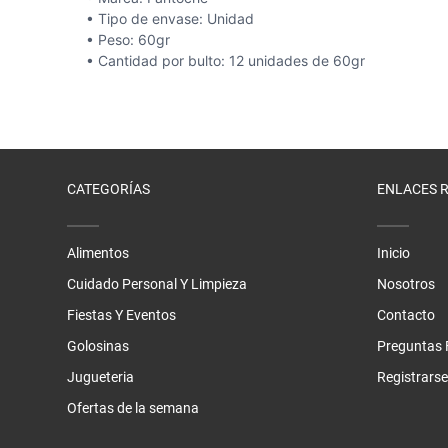
Salsas De To
Talco
Malvaviscos
• Tipo de envase: Unidad
• Peso: 60gr
Te Clasicos
Toallitas Antib
Mentitas
• Cantidad por bulto: 12 unidades de 60gr
Te Saborizado
Toallitas Desm
Pastillas
Vinagre
Toallitas Fem
Pastillas Con
Yerbas
Toallitas Hum
Productos Reg
CATEGORÍAS
ENLACES 
Tratamientos 
Regaliz
Tratamientos 
Turrones De 
Alimentos
Inicio
Cuidado Personal Y Limpieza
Nosotros
Fiestas Y Eventos
Contacto
Golosinas
Preguntas 
Jugueteria
Registrarse
Ofertas de la semana