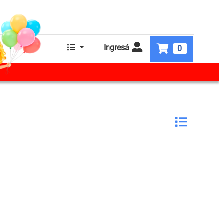
Ingresá
0