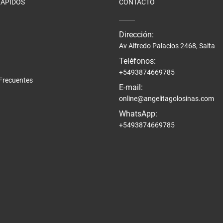
RÁPIDOS
CONTACTO
Dirección:
Av Alfredo Palacios 2468, Salta
Teléfonos:
+5493874669785
Frecuentes
E-mail:
online@angelitagolosinas.com
WhatsApp:
+5493874669785