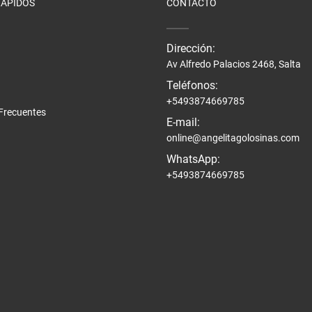
RÁPIDOS
CONTACTO
Dirección:
Av Alfredo Palacios 2468, Salta
Teléfonos:
+5493874669785
Frecuentes
E-mail:
online@angelitagolosinas.com
WhatsApp:
+5493874669785