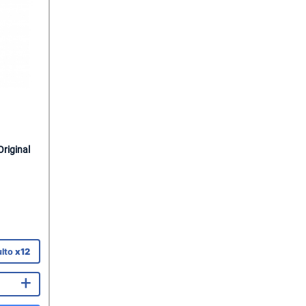
riginal
ulto
x12
+