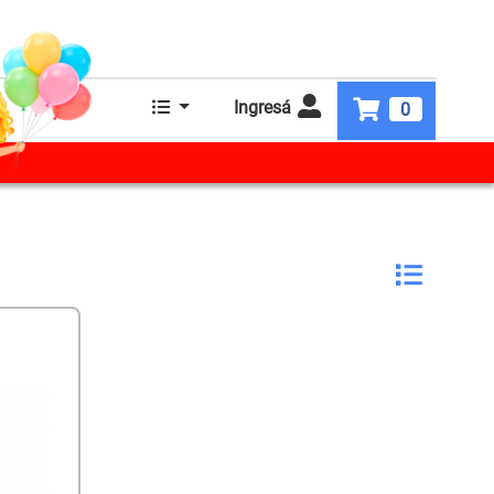
Ingresá
0