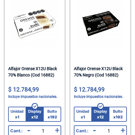
Alfajor Orense X12U Black
Alfajor Orense X12U Black
70% Blanco (Cod 16882)
70% Negro (Cod 16882)
12.784,99
12.784,99
Incluye impuestos nacionales.
Incluye impuestos nacionales.
Unidad
Display
Bulto
Unidad
Display
Bulto
x1
x12
x192
x1
x12
x192
-
+
-
+