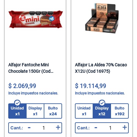
Helados
Suavizante P
Jabon Tocado
Chupetin Mast
Leche
Trapos/Rejilla
Maquillaje
Chupetin Polv
Leche Chocol
Velas
Oleo Calcareo
Chupetin Rell
Leche En Polv
Pañales
Combos
Legumbres
Pañuelos
Cremas Golos
Mate Cocido
Perfumes
Gomas
Alfajor Fantoche Mini
Alfajor La Aldea 70% Cacao
Chocolate 150Gr (Cod
X12U (Cod 16975)
Mermeladas
Perfumes/Fra
Gomas En Dis
1164)
2.069,99
19.114,99
Polenta
Preservativos
Gomas En Disp
Incluye impuestos nacionales.
Incluye impuestos nacionales.
Pure De Toma
Protectores T
Gomas Rollo
Unidad
Display
Bulto
Unidad
Display
Bulto
Ramen
Shampoo
Halloween
x1
x1
x24
x1
x12
x192
-
+
-
+
Sal
Spray Fijador
Helados Seco