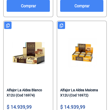
Salsas De To
Talco
Malvaviscos
Comprar
Comprar
Te Clasicos
Toallitas Antib
Mentitas
Te Saborizado
Toallitas Desm
Pastillas
Vinagre
Toallitas Fem
Pastillas Con
Yerbas
Toallitas Hum
Productos Reg
Tratamientos 
Regaliz
Tratamientos 
Turrones De 
Alfajor La Aldea Blanco
Alfajor La Aldea Maicena
X12U (Cod 16974)
X12U (Cod 16972)
14.939,99
14.939,99