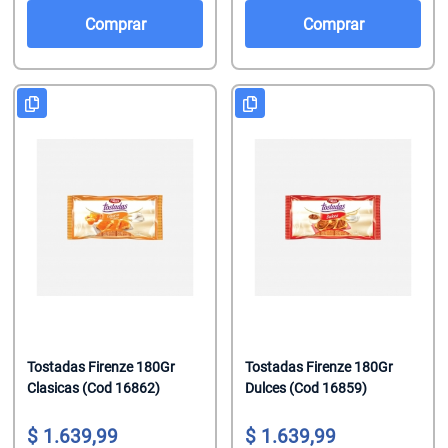
Salsas De To
Talco
Malvaviscos
Comprar
Comprar
Te Clasicos
Toallitas Antib
Mentitas
Te Saborizado
Toallitas Desm
Pastillas
Vinagre
Toallitas Fem
Pastillas Con
Yerbas
Toallitas Hum
Productos Reg
Tratamientos 
Regaliz
Tratamientos 
Turrones De 
Tostadas Firenze 180Gr
Tostadas Firenze 180Gr
Clasicas (Cod 16862)
Dulces (Cod 16859)
1.639,99
1.639,99