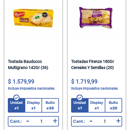
Helados
Suavizante P
Jabon Tocado
Chupetin Mast
Leche
Trapos/Rejilla
Maquillaje
Chupetin Polv
Leche Chocol
Velas
Oleo Calcareo
Chupetin Rell
Leche En Polv
Pañales
Combos
Legumbres
Pañuelos
Cremas Golos
Mate Cocido
Perfumes
Gomas
Tostada Bauducco
Tostadas Firenze 180Gr
Multigrano 142Gr (36)
Cereales Y Semillas (20)
Mermeladas
Perfumes/Fra
Gomas En Dis
1.579,99
1.719,99
Polenta
Preservativos
Gomas En Disp
Incluye impuestos nacionales.
Incluye impuestos nacionales.
Pure De Toma
Protectores T
Gomas Rollo
Unidad
Display
Bulto
Unidad
Display
Bulto
Ramen
Shampoo
Halloween
x1
x1
x36
x1
x1
x20
-
+
-
+
Sal
Spray Fijador
Helados Seco