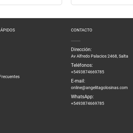
RÁPIDOS
CONTACTO
Dirección:
Av Alfredo Palacios 2468, Salta
Teléfonos:
+5493874669785
Frecuentes
E-mail:
online@angelitagolosinas.com
WhatsApp:
+5493874669785