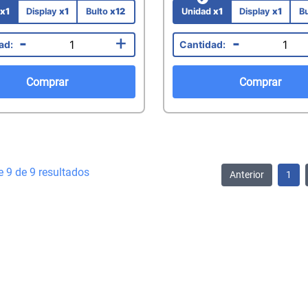
d
x1
Display
x1
Bulto
x12
Unidad
x1
Display
x1
B
-
+
-
Comprar
Comprar
e 9 de 9 resultados
Anterior
1