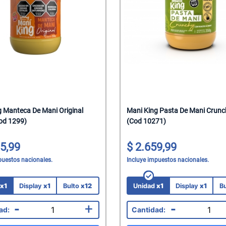
s
z Natural
Tacc
al
pagnes
alantes
elar
ks Salados
hocolate
sticables
Saborizadas
das
lenos
lenos
a
einar
ocolate
he
atero
Corporal
presas
tados
g Manteca De Mani Original
Mani King Pasta De Mani Crun
od 1299)
(Cod 10271)
itar
colate
dos
roz
hocolate
os
roz
5,99
2.659,99
puestos nacionales.
Incluye impuestos nacionales.
s
as
Mani
rroz
co
eposteria
Chicle
d
x1
Display
x1
Bulto
x12
Unidad
x1
Display
x1
B
-
+
-
na
 Para Bebes
 Juguetes