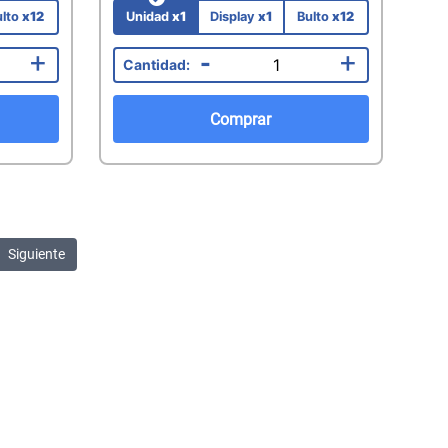
ulto
x12
Unidad
x1
Display
x1
Bulto
x12
+
-
+
Comprar
Siguiente