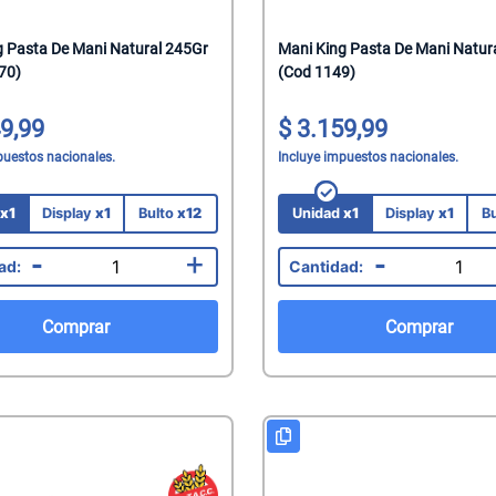
mate
g Pasta De Mani Natural 245Gr
Mani King Pasta De Mani Natur
acteriales
70)
(Cod 1149)
s
aquillantes
9,99
3.159,99
eninas/Protectores
 Juguetes
puestos nacionales.
Incluye impuestos nacionales.
edas
ionales
d
x1
Display
x1
Bulto
x12
Unidad
x1
Display
x1
B
Capilares
-
+
-
Faciales
Mani
Comprar
Comprar