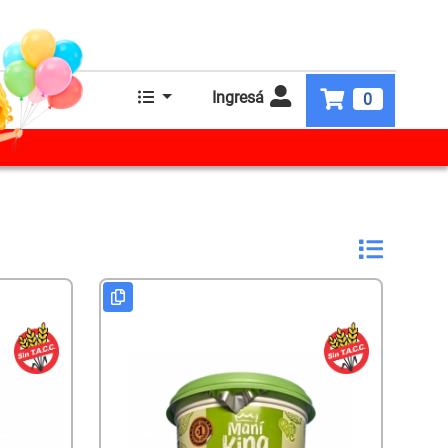
Ingresá
0