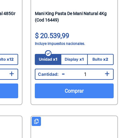
al 485Gr
Mani King Pasta De Mani Natural 4Kg
(Cod 16449)
20.539,99
Incluye impuestos nacionales.
ulto
x12
Unidad
x1
Display
x1
Bulto
x2
+
-
+
Comprar