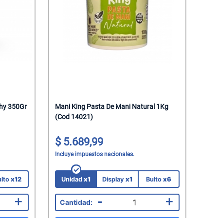
chy 350Gr
Mani King Pasta De Mani Natural 1Kg
(Cod 14021)
5.689,99
Incluye impuestos nacionales.
ulto
x12
Unidad
x1
Display
x1
Bulto
x6
+
-
+