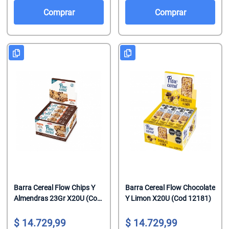
Salsas De To
Talco
Malvaviscos
Comprar
Comprar
Te Clasicos
Toallitas Antib
Mentitas
Te Saborizado
Toallitas Desm
Pastillas
Vinagre
Toallitas Fem
Pastillas Con
Yerbas
Toallitas Hum
Productos Reg
Tratamientos 
Regaliz
Tratamientos 
Turrones De 
Barra Cereal Flow Chips Y
Barra Cereal Flow Chocolate
Almendras 23Gr X20U (Cod
Y Limon X20U (Cod 12181)
9141)
14.729,99
14.729,99