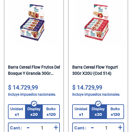
Barra Cereal Flow Frutos Del
Barra Cereal Flow Yogurt
Bosque Y Granola 30Gr
30Gr X20U (Cod 514)
X20U (Cod 9140)
14.729,99
14.729,99
Incluye impuestos nacionales.
Incluye impuestos nacionales.
Unidad
Display
Bulto
Unidad
Display
Bulto
x1
x20
x120
x1
x20
x120
-
+
-
+