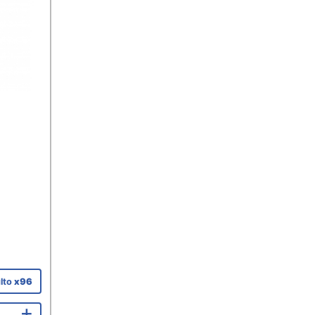
lto
x96
+