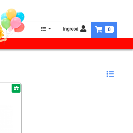
Ingresá
0