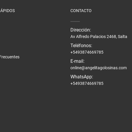
RÁPIDOS
CONTACTO
Dirección:
Av Alfredo Palacios 2468, Salta
Teléfonos:
+5493874669785
Frecuentes
E-mail:
online@angelitagolosinas.com
WhatsApp:
+5493874669785