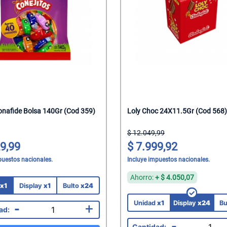
s
z Natural
Tacc
al
pagnes
alantes
elar
ks Salados
hocolate
sticables
Saborizadas
das
lenos
lenos
a
einar
ocolate
he
atero
Corporal
presas
tados
onafide Bolsa 140Gr (Cod 359)
Loly Choc 24X11.5Gr (Cod 568)
itar
colate
dos
12.049,99
9,99
7.999,92
roz
hocolate
os
roz
puestos nacionales.
Incluye impuestos nacionales.
s
as
Mani
Ahorro:
+
4.050,07
d
x1
Display
x1
Bulto
x24
rroz
co
eposteria
Chicle
Unidad
x1
Display
x24
Bu
-
+
na
 Para Bebes
 Juguetes
-