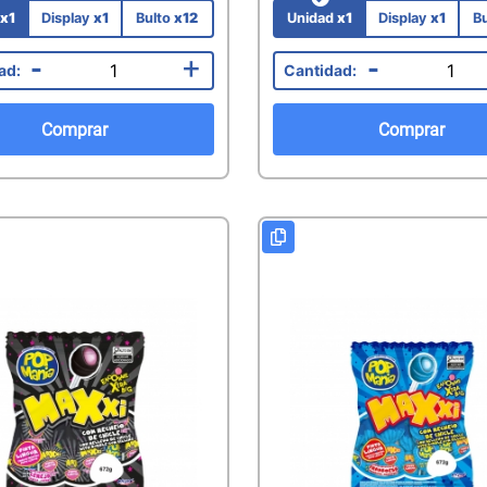
d
x1
Display
x1
Bulto
x12
Unidad
x1
Display
x1
B
-
+
-
Comprar
Comprar