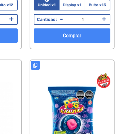
ulto
x12
Unidad
x1
Display
x1
Bulto
x15
+
-
+
Comprar