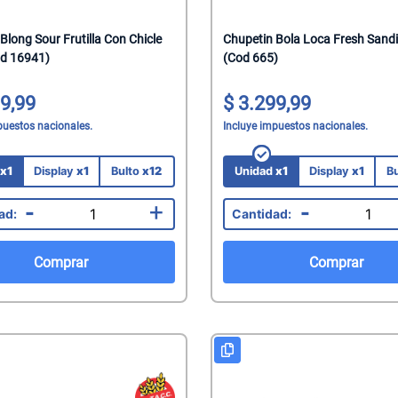
mate
Blong Sour Frutilla Con Chicle
Chupetin Bola Loca Fresh Sand
acteriales
d 16941)
(Cod 665)
s
aquillantes
9,99
3.299,99
eninas/Protectores
 Juguetes
puestos nacionales.
Incluye impuestos nacionales.
edas
ionales
d
x1
Display
x1
Bulto
x12
Unidad
x1
Display
x1
B
Capilares
-
+
-
Faciales
Mani
Comprar
Comprar