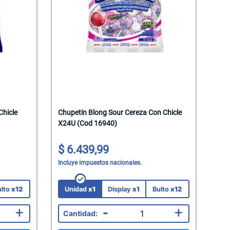
Chicle
Chupetin Blong Sour Cereza Con Chicle
X24U (Cod 16940)
6.439,99
Incluye impuestos nacionales.
ulto
x12
Unidad
x1
Display
x1
Bulto
x12
+
-
+