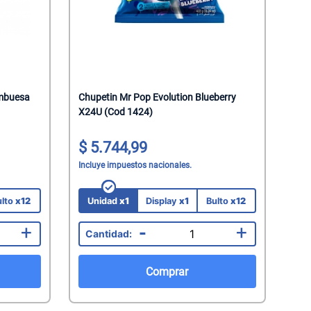
ambuesa
Chupetin Mr Pop Evolution Blueberry
X24U (Cod 1424)
5.744,99
Incluye impuestos nacionales.
ulto
x12
Unidad
x1
Display
x1
Bulto
x12
+
-
+
Comprar