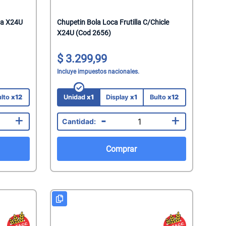
ia X24U
Chupetin Bola Loca Frutilla C/Chicle
X24U (Cod 2656)
3.299,99
Incluye impuestos nacionales.
ulto
x12
Unidad
x1
Display
x1
Bulto
x12
+
-
+
Comprar