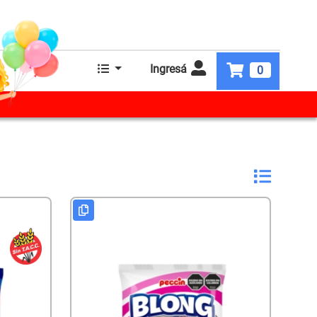
Ingresá
0