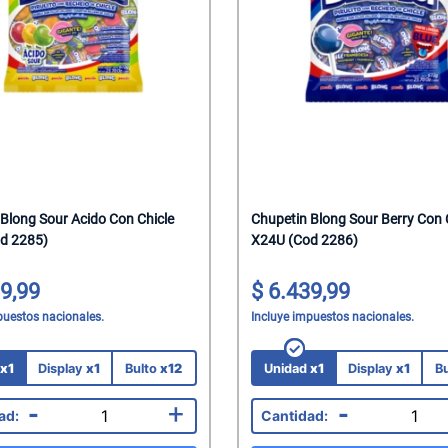
s
z Natural
Tacc
al
pagnes
alantes
elar
ks Salados
hocolate
sticables
Saborizadas
das
lenos
lenos
a
einar
ocolate
he
atero
Corporal
presas
tados
Blong Sour Acido Con Chicle
Chupetin Blong Sour Berry Con 
d 2285)
X24U (Cod 2286)
itar
colate
dos
roz
hocolate
os
roz
9,99
6.439,99
puestos nacionales.
Incluye impuestos nacionales.
s
as
Mani
rroz
co
eposteria
Chicle
d
x1
Display
x1
Bulto
x12
Unidad
x1
Display
x1
B
-
+
-
na
 Para Bebes
 Juguetes