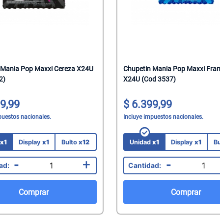
 Mania Pop Maxxi Cereza X24U
Chupetin Mania Pop Maxxi Fr
2)
X24U (Cod 3537)
9,99
6.399,99
puestos nacionales.
Incluye impuestos nacionales.
d
x1
Display
x1
Bulto
x12
Unidad
x1
Display
x1
B
-
+
-
Comprar
Comprar