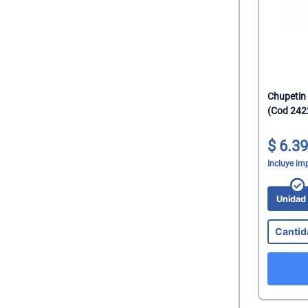
Chupetin
(Cod 242
6.39
Incluye im
Unida