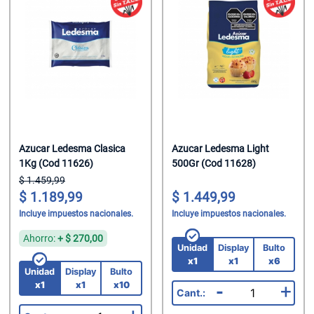
Helados
Suavizante P
Jabon Tocado
Chupetin Mast
Leche
Trapos/Rejilla
Maquillaje
Chupetin Polv
Leche Chocol
Velas
Oleo Calcareo
Chupetin Rell
Leche En Polv
Pañales
Combos
Legumbres
Pañuelos
Cremas Golos
Mate Cocido
Perfumes
Gomas
Azucar Ledesma Clasica
Azucar Ledesma Light
1Kg (Cod 11626)
500Gr (Cod 11628)
Mermeladas
Perfumes/Fra
Gomas En Dis
1.459,99
1.189,99
1.449,99
Polenta
Preservativos
Gomas En Disp
Incluye impuestos nacionales.
Incluye impuestos nacionales.
Pure De Toma
Protectores T
Gomas Rollo
Ahorro:
+
270,00
Unidad
Display
Bulto
Ramen
Shampoo
Halloween
x1
x1
x6
Unidad
Display
Bulto
x1
x1
x10
-
+
Sal
Spray Fijador
Helados Seco