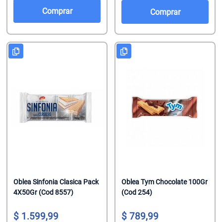
Salsas De To
Talco
Malvaviscos
Comprar
Comprar
Te Clasicos
Toallitas Antib
Mentitas
Te Saborizado
Toallitas Desm
Pastillas
Vinagre
Toallitas Fem
Pastillas Con
Yerbas
Toallitas Hum
Productos Reg
Tratamientos 
Regaliz
Tratamientos 
Turrones De 
Oblea Sinfonia Clasica Pack
Oblea Tym Chocolate 100Gr
4X50Gr (Cod 8557)
(Cod 254)
1.599,99
789,99