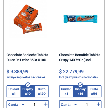
Chocolate Bariloche Tableta
Chocolate Bonafide Tableta
Dulce De Leche 35Gr X10U
Crispy 14X72Gr (Cod
(Cod 2098)
17069)
9.389,99
22.779,99
Incluye impuestos nacionales.
Incluye impuestos nacionales.
Unidad
Display
Bulto
Unidad
Display
Bulto
x1
x10
x120
x1
x14
x56
-
+
-
+