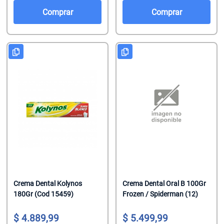
Salsas De To
Talco
Malvaviscos
Comprar
Comprar
Te Clasicos
Toallitas Antib
Mentitas
Te Saborizado
Toallitas Desm
Pastillas
Vinagre
Toallitas Fem
Pastillas Con
Yerbas
Toallitas Hum
Productos Reg
Tratamientos 
Regaliz
Tratamientos 
Turrones De 
Crema Dental Kolynos
Crema Dental Oral B 100Gr
180Gr (Cod 15459)
Frozen / Spiderman (12)
4.889,99
5.499,99