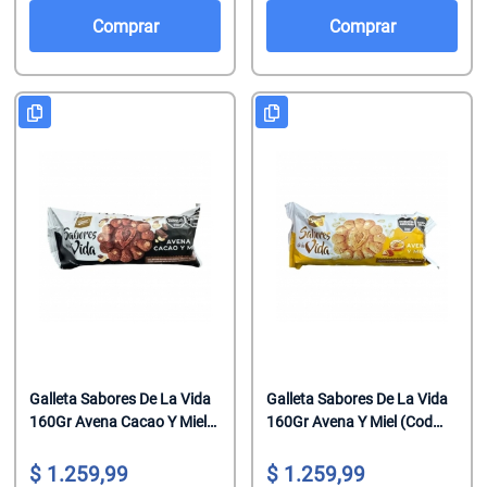
Salsas De To
Talco
Malvaviscos
Comprar
Comprar
Te Clasicos
Toallitas Antib
Mentitas
Te Saborizado
Toallitas Desm
Pastillas
Vinagre
Toallitas Fem
Pastillas Con
Yerbas
Toallitas Hum
Productos Reg
Tratamientos 
Regaliz
Tratamientos 
Turrones De 
Galleta Sabores De La Vida
Galleta Sabores De La Vida
160Gr Avena Cacao Y Miel
160Gr Avena Y Miel (Cod
(Cod 14253)
14252)
1.259,99
1.259,99