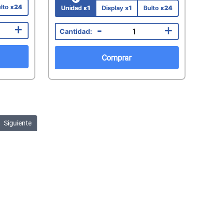
lto
x24
Unidad
x1
Display
x1
Bulto
x24
+
-
+
Comprar
Siguiente