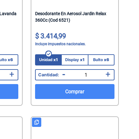
 Lavanda
Desodorante En Aerosol Jardin Relax
360Cc (Cod 6521)
3.414,99
Incluye impuestos nacionales.
ulto
x6
Unidad
x1
Display
x1
Bulto
x6
+
-
+
Comprar