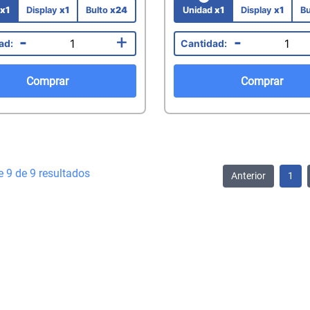
d
x1
Display
x1
Bulto
x24
Unidad
x1
Display
x1
Bu
-
+
-
Comprar
Comprar
e 9 de 9 resultados
Anterior
1