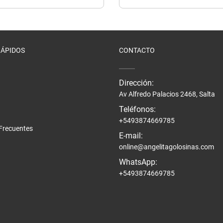
RÁPIDOS
CONTACTO
Dirección:
Av Alfredo Palacios 2468, Salta
Teléfonos:
+5493874669785
Frecuentes
E-mail:
online@angelitagolosinas.com
WhatsApp:
+5493874669785