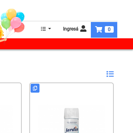
Ingresá
0