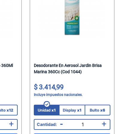
o 360Ml
Desodorante En Aerosol Jardin Brisa
Marina 360Cc (Cod 1044)
3.414,99
Incluye impuestos nacionales.
ulto
x12
Unidad
x1
Display
x1
Bulto
x6
+
-
+