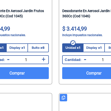
mate
te En Aerosol Jardin Frutos
Desodorante En Aerosol Jardin
acteriales
0Cc (Cod 1045)
360Cc (Cod 1046)
s
aquillantes
4,99
3.414,99
eninas/Protectores
 Juguetes
puestos nacionales.
Incluye impuestos nacionales.
edas
ionales
d
x1
Display
x1
Bulto
x6
Unidad
x1
Display
x1
B
Capilares
-
+
-
Faciales
Mani
Comprar
Comprar