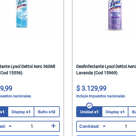
s
z Natural
Tacc
al
pagnes
alantes
elar
ks Salados
hocolate
sticables
Saborizadas
das
lenos
lenos
a
einar
ocolate
he
atero
Corporal
presas
tados
tante Lysol Dettol Aero 360Ml
Desfinfectante Lysol Dettol Aer
(Cod 15556)
Lavanda (Cod 15969)
itar
colate
dos
roz
hocolate
os
roz
9,99
3.129,99
puestos nacionales.
Incluye impuestos nacionales.
s
as
Mani
rroz
co
eposteria
Chicle
d
x1
Display
x1
Bulto
x12
Unidad
x1
Display
x1
B
-
+
-
na
 Para Bebes
 Juguetes