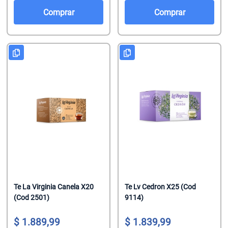
Salsas De To
Talco
Malvaviscos
Comprar
Comprar
Te Clasicos
Toallitas Antib
Mentitas
Te Saborizado
Toallitas Desm
Pastillas
Vinagre
Toallitas Fem
Pastillas Con
Yerbas
Toallitas Hum
Productos Reg
Tratamientos 
Regaliz
Tratamientos 
Turrones De 
Te La Virginia Canela X20
Te Lv Cedron X25 (Cod
(Cod 2501)
9114)
1.889,99
1.839,99