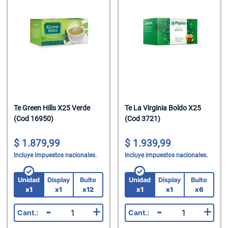
Helados
Suavizante P
Jabon Tocado
Chupetin Mast
Leche
Trapos/Rejilla
Maquillaje
Chupetin Polv
Leche Chocol
Velas
Oleo Calcareo
Chupetin Rell
Leche En Polv
Pañales
Combos
Legumbres
Pañuelos
Cremas Golos
Mate Cocido
Perfumes
Gomas
Te Green Hills X25 Verde
Te La Virginia Boldo X25
(Cod 16950)
(Cod 3721)
Mermeladas
Perfumes/Fra
Gomas En Dis
1.879,99
1.939,99
Polenta
Preservativos
Gomas En Disp
Incluye impuestos nacionales.
Incluye impuestos nacionales.
Pure De Toma
Protectores T
Gomas Rollo
Unidad
Display
Bulto
Unidad
Display
Bulto
Ramen
Shampoo
Halloween
x1
x1
x12
x1
x1
x6
-
+
-
+
Sal
Spray Fijador
Helados Seco